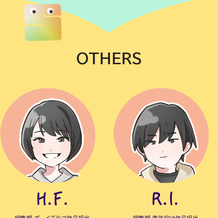
OTHERS
H.F.
R.I.