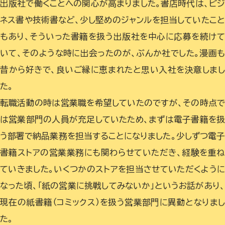
出版社で働くことへの関心が高まりました。書店時代は、ビ
ネス書や技術書など、少し堅めのジャンルを担当していたこ
もあり、そういった書籍を扱う出版社を中心に応募を続け
いて、そのような時に出会ったのが、ぶんか社でした。漫画
昔から好きで、良いご縁に恵まれたと思い入社を決意しま
た。
転職活動の時は営業職を希望していたのですが、その時点
は営業部門の人員が充足していたため、まずは電子書籍を扱
う部署で納品業務を担当することになりました。少しずつ電子
書籍ストアの営業業務にも関わらせていただき、経験を重ね
ていきました。いくつかのストアを担当させていただくように
なった頃、「紙の営業に挑戦してみないか」というお話があり、
現在の紙書籍（コミックス）を扱う営業部門に異動となりまし
た。